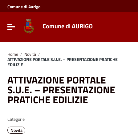
Vai ai contenuti
Comune di Aurigo
Vai al menu di navigazione
Vai al footer
Comune di AURIGO
Toggle navigation
Home
/
Novità
/
ATTIVAZIONE PORTALE S.U.E. – PRESENTAZIONE PRATICHE
EDILIZIE
ATTIVAZIONE PORTALE
S.U.E. – PRESENTAZIONE
PRATICHE EDILIZIE
Categorie
Novità