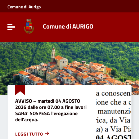
Vai ai contenuti
Comune di Aurigo
Vai al menu di navigazione
Vai al footer
Comune di AURIGO
Toggle navigation
AVVISO – martedì 04 AGOSTO
2026 dalle ore 07.00 a fine lavori
SARA’ SOSPESA l’erogazione
dell’acqua.
LEGGI TUTTO