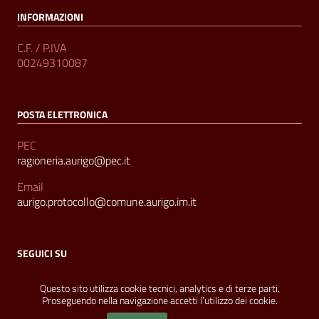
INFORMAZIONI
C.F. / P.IVA
00249310087
POSTA ELETTRONICA
PEC
ragioneria.aurigo@pec.it
Email
aurigo.protocollo@comune.aurigo.im.it
SEGUICI SU
Sezione Link Utili
Privacy
|
Contatti
|
Realizzato con
WordPress
|
Tema
Questo sito utilizza cookie tecnici, analytics e di terze parti.
Proseguendo nella navigazione accetti l’utilizzo dei cookie.
grafico
ItaliaWP2
| Basato sul
Prototipo per siti PA di