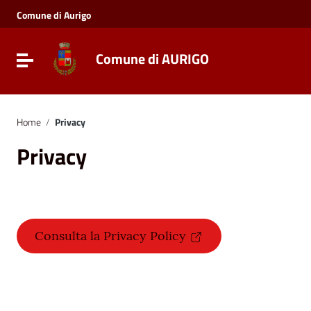
Vai ai contenuti
Comune di Aurigo
Vai al menu di navigazione
Vai al footer
Comune di AURIGO
Toggle navigation
Home
/
Privacy
Privacy
Consulta la Privacy Policy