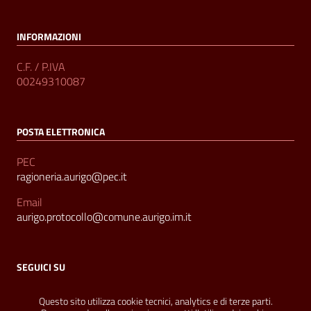
INFORMAZIONI
C.F. / P.IVA
00249310087
POSTA ELETTRONICA
PEC
ragioneria.aurigo@pec.it
Email
aurigo.protocollo@comune.aurigo.im.it
SEGUICI SU
Sezione Link Utili
Privacy
|
Contatti
|
Realizzato con
WordPress
|
Tema
Questo sito utilizza cookie tecnici, analytics e di terze parti.