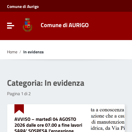
Vai ai contenuti
Comune di Aurigo
Vai al menu di navigazione
Vai al footer
Comune di AURIGO
Toggle navigation
Home
/
In evidenza
Categoria:
In evidenza
Pagina 1 di 2
AVVISO – martedì 04 AGOSTO
2026 dalle ore 07.00 a fine lavori
SARA’ SOSPESA l’erogazione