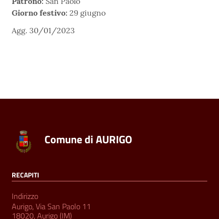
Patrono:
San Paolo
Giorno festivo:
29 giugno
Agg. 30/01/2023
Comune di AURIGO
RECAPITI
Indirizzo
Aurigo, Via San Paolo 11
18020, Aurigo (IM)