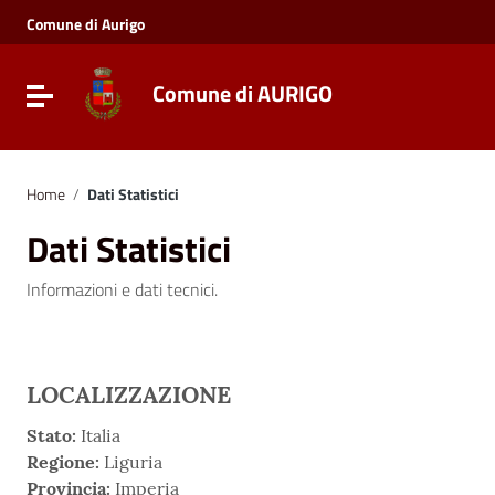
Vai ai contenuti
Comune di Aurigo
Vai al menu di navigazione
Vai al footer
Comune di AURIGO
Toggle navigation
Home
/
Dati Statistici
Dati Statistici
Informazioni e dati tecnici.
LOCALIZZAZIONE
Stato:
Italia
Regione:
Liguria
Provincia:
Imperia