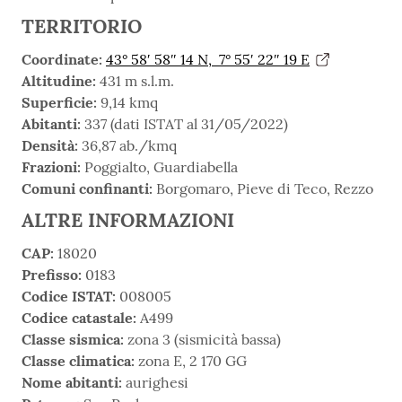
TERRITORIO
Coordinate:
43° 58′ 58″ 14 N, 7° 55′ 22″ 19 E
Altitudine:
431 m s.l.m.
Superficie:
9,14 kmq
Abitanti:
337 (dati ISTAT al 31/05/2022)
Densità:
36,87 ab./kmq
Frazioni:
Poggialto, Guardiabella
Comuni confinanti:
Borgomaro, Pieve di Teco, Rezzo
ALTRE INFORMAZIONI
CAP:
18020
Prefisso:
0183
Codice ISTAT:
008005
Codice catastale:
A499
Classe sismica:
zona 3 (sismicità bassa)
Classe climatica:
zona E, 2 170 GG
Nome abitanti:
aurighesi