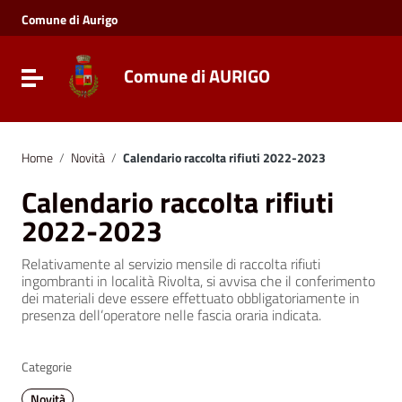
Vai ai contenuti
Comune di Aurigo
Vai al menu di navigazione
Vai al footer
Comune di AURIGO
Toggle navigation
Home
/
Novità
/
Calendario raccolta rifiuti 2022-2023
Calendario raccolta rifiuti
2022-2023
Relativamente al servizio mensile di raccolta rifiuti
ingombranti in località Rivolta, si avvisa che il conferimento
dei materiali deve essere effettuato obbligatoriamente in
presenza dell’operatore nelle fascia oraria indicata.
Categorie
Novità