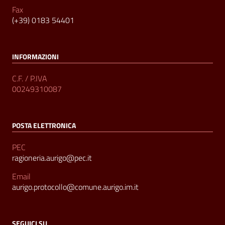
Fax
(+39) 0183 54401
INFORMAZIONI
C.F. / P.IVA
00249310087
POSTA ELETTRONICA
PEC
ragioneria.aurigo@pec.it
Email
aurigo.protocollo@comune.aurigo.im.it
SEGUICI SU