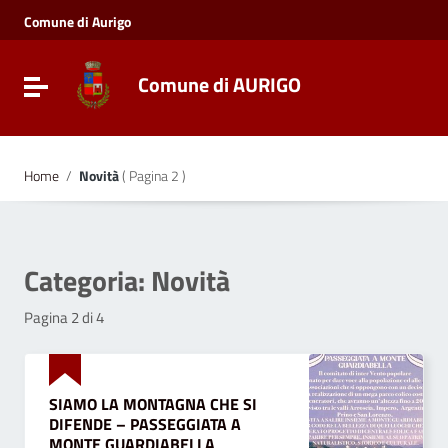
Vai ai contenuti
Comune di Aurigo
Vai al menu di navigazione
Vai al footer
Comune di AURIGO
Toggle navigation
Home
/
Novità
( Pagina 2 )
Categoria:
Novità
Pagina 2 di 4
SIAMO LA MONTAGNA CHE SI
DIFENDE – PASSEGGIATA A
MONTE GUARDIABELLA